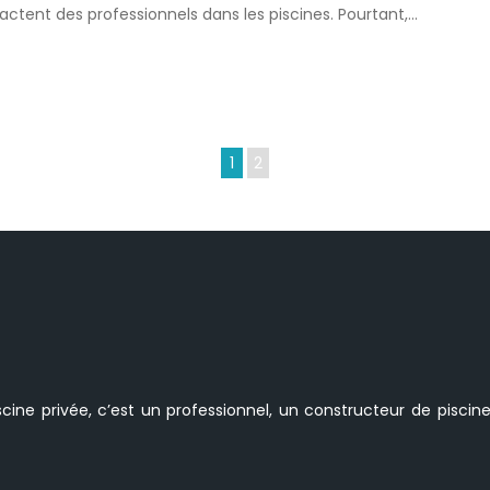
tactent des professionnels dans les piscines. Pourtant,…
1
2
scine privée, c’est un professionnel, un constructeur de piscine